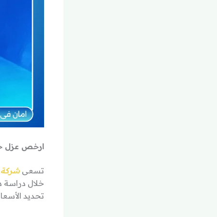
ارخص عزل خز
تسعى
شركة ج
خلال دراسة د
تحديد الأسعا