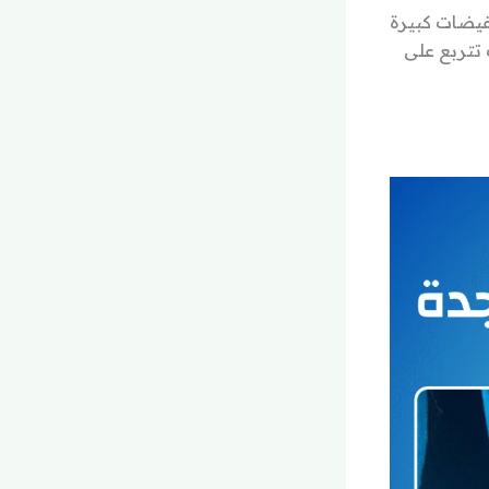
يضات كبيرة
 تتربع على