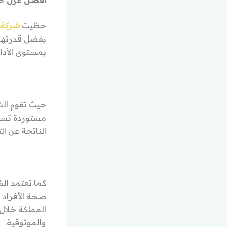
افضل عزل خز
حظيت
شركة 
بفضل قدرتها 
بمستوى الأداء
حيث تقوم الش
مستوردة تساه
الناتجة عن ال
كما تعتمد ال
صحة الأفراد 
المملكة خلال 
والموثوقية.