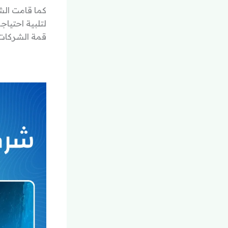
كما قامت ال
لتلبية احتياج
قمة الشركات 