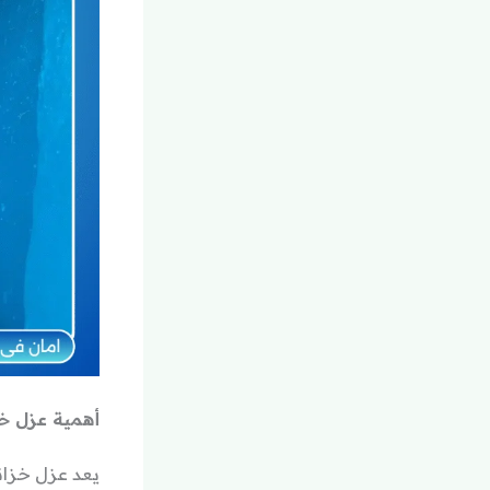
أهمية عزل خز
يعد عزل خزان