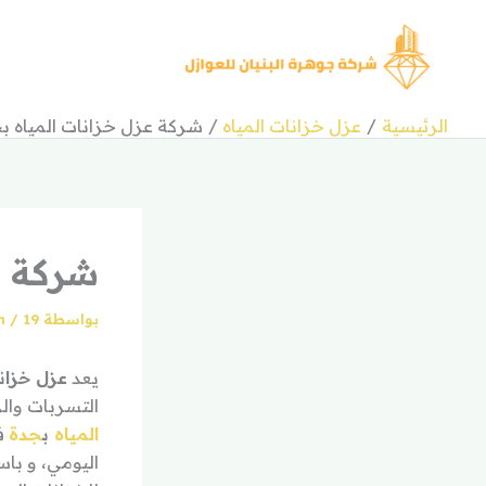
خطي
لى
لمحتوى
الرئيسية
عزل خزانات المياه
شركة عزل خزانات المياه ب
شركة ع
بواسطة
19 يناير، 2026
/
an
يعد
عزل خزا
التسربات وال
المياه
ب
جدة
ف
اليومي، و باس