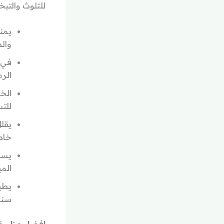
للتلوث والتبخ
يمنع
وال
في 
الرم
​الخ
للتس
​يقل
خاص
​يسا
المي
​يطي
سنوي