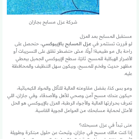
شركة عزل مسابح بجازان
مستقبل المسابح بعد العزل
لو قررت تستثمر في
عزل المسابح بالإيبوكسي
، حتحصل على
راحة بال مو طبيعية! أولًا، مش حتضطر تقلق على التسريبات أو
الأضرار الهيكلية للمسبح. ثانيًا، سطح الإيبوكسي الجميل بيعطي
مظهر حديث وفخم للمسبح، وبيكون سهل التنظيف والمحافظة
عليه.
ومو بس كذا، بفضل مقاومته العالية للتآكل والمواد الكيميائية،
حيكون عندك مسبح آمن وصحي للأهل والأصدقاء. وفي جازان، اللي
تعرف بحرارتها العالية والأجواء الرطبة، العزل بالإيبوكسي هو الحل
الأمثل لحماية مسابحك من العوامل الجوية القاسية.
متى تبدأ في عزل مسبحك؟
إذا كنت مالك مسبح في جازان، وتبحث عن حلول مبتكرة وطويلة