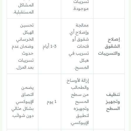
تسريبات
المشاكل
موجودة.
المستقبلية.
معالجة
تحسين
وإصلاح أي
الهيكل
إصلاح
شقوق أو
الخرساني
الشقوق
فتحات
1-3 أيام
وضمان عدم
والتسريبات
تسريب في
حدوث
هيكل
تسريبات
المسبح.
بعد العزل.
إزالة الأوساخ
والطحالب
يضمن
تنظيف
من سطح
التصاق
وتجهيز
المسبح
1 يوم
الإيبوكسي
السطح
وتجهيزه
بشكل مثالي
لتطبيق
دون شوائب.
الإيبوكسي.