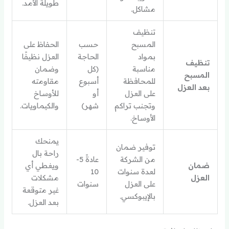
طويلة الأمد.
مشاكل.
تنظيف
المسبح
حسب
الحفاظ على
بمواد
الحاجة
العزل نظيفًا
تنظيف
مناسبة
(كل
وضمان
المسبح
للمحافظة
أسبوع
مقاومته
بعد العزل
على العزل
أو
للأوساخ
وتجنب تراكم
شهر)
والكيماويات.
الأوساخ.
يمنحك
توفير ضمان
راحة بال
من الشركة
عادةً 5-
ضمان
ويغطي أي
لعدة سنوات
10
العزل
مشكلات
على العزل
سنوات
غير متوقعة
بالإيبوكسي.
بعد العزل.