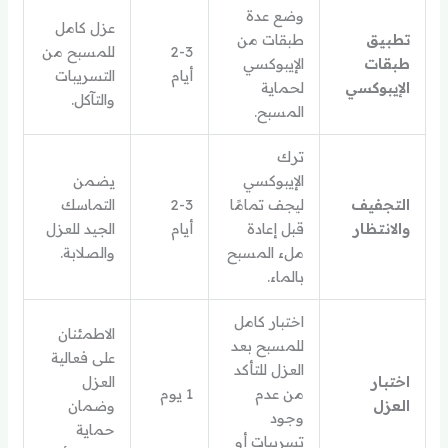
وضع عدة
عزل كامل
تطبيق
طبقات من
2-3
للمسبح من
طبقات
الإيبوكسي
أيام
التسريبات
الإيبوكسي
لحماية
والتآكل.
المسبح.
ترك
الإيبوكسي
يضمن
التجفيف
ليجف تمامًا
2-3
التماسك
والانتظار
قبل إعادة
أيام
الجيد للعزل
ملء المسبح
والصلابة.
بالماء.
اختبار كامل
الاطمئنان
للمسبح بعد
على فعالية
العزل للتأكد
اختبار
العزل
من عدم
1 يوم
العزل
وضمان
وجود
حماية
تسريبات أو