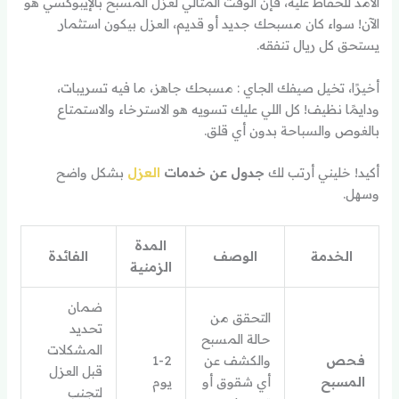
الأمد للحفاظ عليه، فإن الوقت المثالي لعزل المسبح بالإيبوكسي هو
الآن! سواء كان مسبحك جديد أو قديم، العزل بيكون استثمار
يستحق كل ريال تنفقه.
أخيرًا، تخيل صيفك الجاي : مسبحك جاهز، ما فيه تسريبات،
ودايمًا نظيف! كل اللي عليك تسويه هو الاسترخاء والاستمتاع
بالغوص والسباحة بدون أي قلق.
أكيد! خليني أرتب لك
جدول عن خدمات
العزل
بشكل واضح
وسهل.
المدة
الخدمة
الوصف
الفائدة
الزمنية
ضمان
التحقق من
تحديد
حالة المسبح
المشكلات
فحص
والكشف عن
1-2
قبل العزل
المسبح
أي شقوق أو
يوم
لتجنب